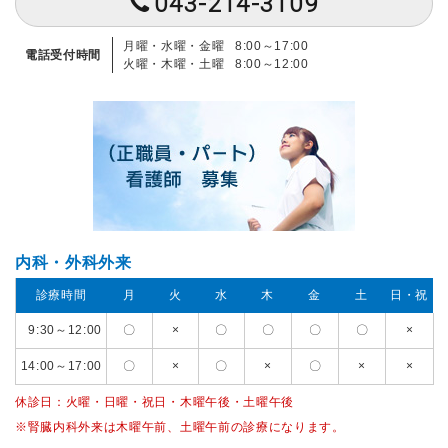
043-214-3109
月曜・水曜・金曜
8:00～17:00
電話受付時間
火曜・木曜・土曜
8:00～12:00
内科・外科外来
診療時間
月
火
水
木
金
土
日・祝
9:30～12:00
〇
×
〇
〇
〇
〇
×
14:00～17:00
〇
×
〇
×
〇
×
×
休診日：火曜・日曜・祝日・木曜午後・土曜午後
※腎臓内科外来は木曜午前、土曜午前の診療になります。