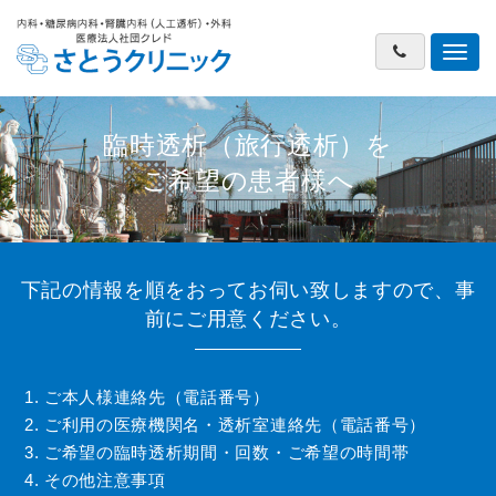
ナ
ビ
ゲ
ー
臨時透析（旅行透析）を
シ
ご希望の患者様へ
ョ
ン
下記の情報を順をおってお伺い致しますので、事
前にご用意ください。
ご本人様連絡先（電話番号）
ご利用の医療機関名・透析室連絡先（電話番号）
ご希望の臨時透析期間・回数・ご希望の時間帯
その他注意事項