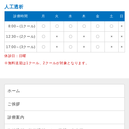
人工透析
診療時間
月
火
水
木
金
土
日
8:00～(1クール)
〇
〇
〇
〇
〇
〇
×
12:30～(2クール)
〇
×
〇
×
〇
×
×
17:00～(3クール)
〇
×
〇
×
〇
×
×
休診日：日曜
※無料送迎は1クール、2クールが対象となります。
ホーム
ご挨拶
診療案内